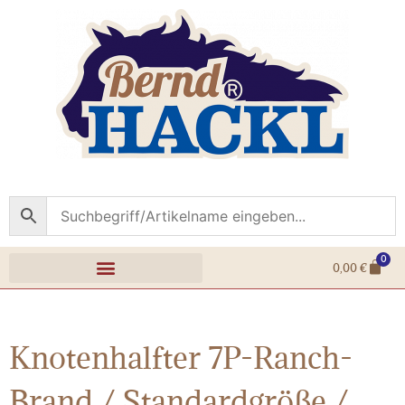
0
0,00
€
Knotenhalfter 7P-Ranch-
Brand / Standardgröße /