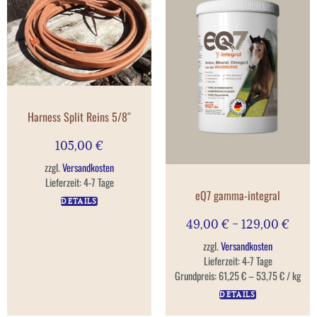
Harness Split Reins 5/8″
105,00
€
zzgl.
Versandkosten
Lieferzeit:
4-7 Tage
eQ7 gamma-integral
DETAILS
49,00
€
–
129,00
€
zzgl.
Versandkosten
Lieferzeit:
4-7 Tage
Grundpreis:
61,25
€
–
53,75
€
/
kg
DETAILS