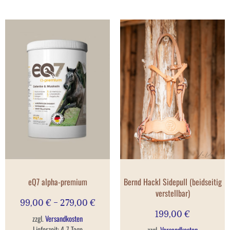
eQ7 alpha-premium
Bernd Hackl Sidepull (beidseitig
verstellbar)
99,00
€
–
279,00
€
199,00
€
zzgl.
Versandkosten
Lieferzeit:
4-7 Tage
zzgl.
Versandkosten