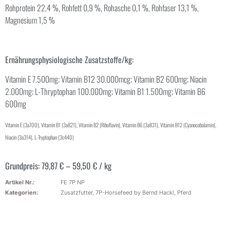
Rohprotein 22,4 %, Rohfett 0,9 %, Rohasche 0,1 %, Rohfaser 13,1 %,
Magnesium 1,5 %
Ernährungsphysiologische Zusatzstoffe/kg:
Vitamin E 7.500mg; Vitamin B12 30.000mcg; Vitamin B2 600mg; Niacin
2.000mg; L-Thryptophan 100.000mg; Vitamin B1 1.500mg; Vitamin B6
600mg
Vitamin E (3a700), Vitamin B1 (3a821), Vitamin B2 (Riboflavin), Vitamin B6 (3a831), Vitamin B12 (Cyanocobalamin),
Niacin (3a314), L-Tryptophan (3c440)
Grundpreis:
79,87
€
–
59,50
€
/
kg
Artikel Nr.:
FE 7P NP
Kategorien:
Zusatzfutter
,
7P-Horsefeed by Bernd Hackl
,
Pferd