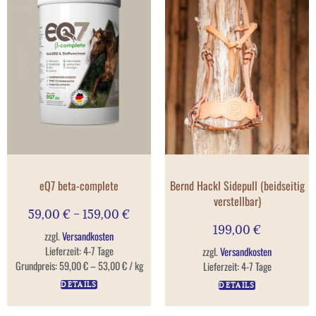
eQ7 beta-complete
Bernd Hackl Sidepull (beidseitig
verstellbar)
59,00
€
–
159,00
€
199,00
€
zzgl.
Versandkosten
Lieferzeit:
4-7 Tage
zzgl.
Versandkosten
Grundpreis:
59,00
€
–
53,00
€
/
kg
Lieferzeit:
4-7 Tage
DETAILS
DETAILS