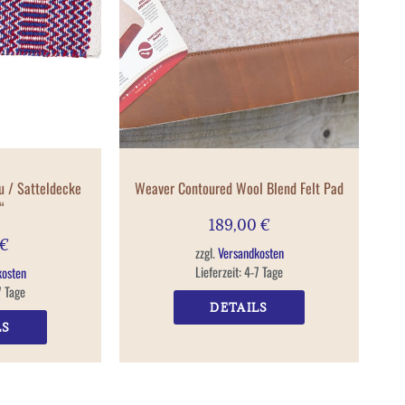
u / Satteldecke
Weaver Contoured Wool Blend Felt Pad
“
189,00
€
€
zzgl.
Versandkosten
Lieferzeit:
4-7 Tage
kosten
7 Tage
DETAILS
LS