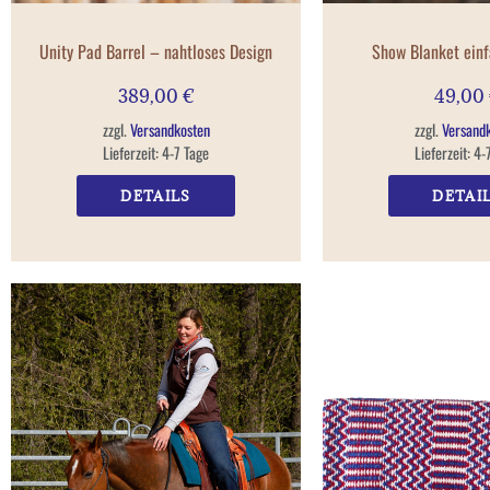
Unity Pad Barrel – nahtloses Design
Show Blanket ein
389,00
€
49,00
zzgl.
Versandkosten
zzgl.
Versand
Lieferzeit:
4-7 Tage
Lieferzeit:
4-
DETAILS
DETAI