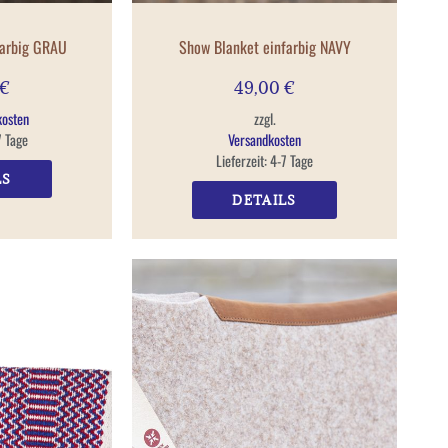
farbig GRAU
Show Blanket einfarbig NAVY
€
49,00
€
kosten
zzgl.
7 Tage
Versandkosten
Lieferzeit:
4-7 Tage
LS
DETAILS