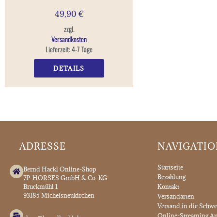
49,90
€
zzgl.
Versandkosten
Lieferzeit:
4-7 Tage
DETAILS
ADRESSE
NAVIGATI
Startseite
Bernd Hackl Online-Shop
Bezahlung
7P-HORSES GmbH & Co. KG
Bruckmühl 1
Kontakt
93185 Michelsneukirchen
Versandarten
Versand in die Schwe
Online-Streaming An