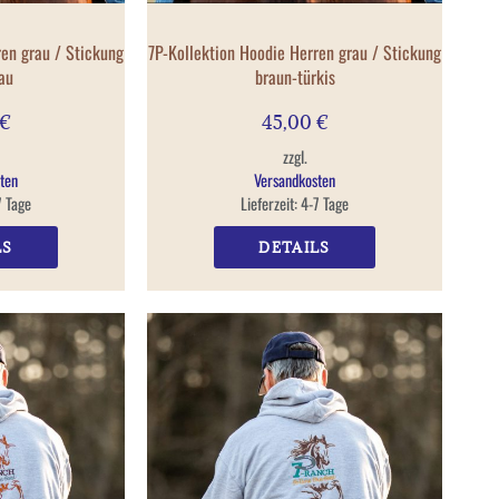
ren grau / Stickung
7P-Kollektion Hoodie Herren grau / Stickung
au
braun-türkis
€
45,00
€
zzgl.
ten
Versandkosten
7 Tage
Lieferzeit:
4-7 Tage
LS
DETAILS