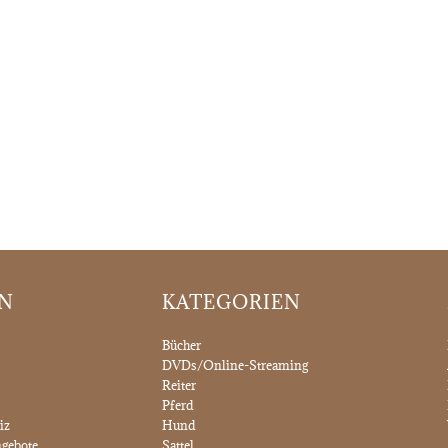
ON
KATEGORIEN
Bücher
DVDs/Online-Streaming
Reiter
Pferd
iz
Hund
gebote
Sattel