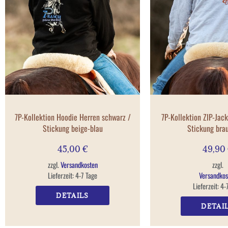
7P-Kollektion Hoodie Herren schwarz /
7P-Kollektion ZIP-Jac
Stickung beige-blau
Stickung bra
45,00
€
49,90
zzgl.
Versandkosten
zzgl.
Lieferzeit:
4-7 Tage
Versandkos
Lieferzeit:
4-
DETAILS
DETAI