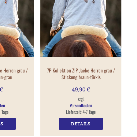
ke Herren grau /
7P-Kollektion ZIP-Jacke Herren grau /
un-grau
Stickung braun-türkis
€
49,90
€
zzgl.
ten
Versandkosten
7 Tage
Lieferzeit:
4-7 Tage
LS
DETAILS