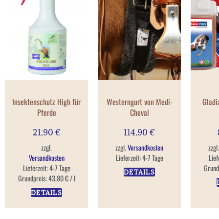
Insektenschutz High für
Westerngurt von Medi-
Gladi
Pferde
Cheval
21,90
€
114,90
€
zzgl.
zzgl.
Versandkosten
zzgl
Versandkosten
Lieferzeit:
4-7 Tage
Lief
Lieferzeit:
4-7 Tage
Grund
DETAILS
Grundpreis:
43,80
€
/
l
DETAILS