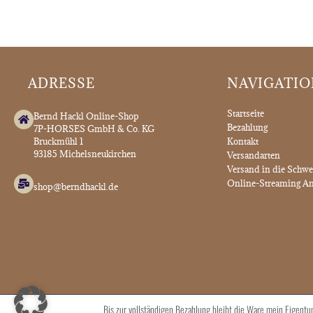
ADRESSE
NAVIGATI
Startseite
Bernd Hackl Online-Shop
Bezahlung
7P-HORSES GmbH & Co. KG
Bruckmühl 1
Kontakt
93185 Michelsneukirchen
Versandarten
Versand in die Schwe
Online-Streaming An
shop@berndhackl.de
Bis zur vollständigen Bezahlung bleibt die Ware mein Eige