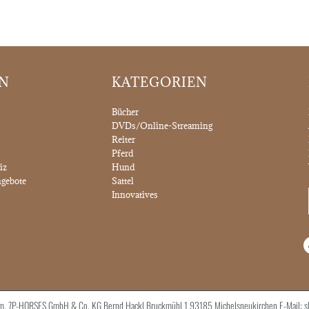
ON
KATEGORIEN
Bücher
DVDs/Online-Streaming
Reiter
Pferd
iz
Hund
gebote
Sattel
Innovatives
ntum. 7P-HORSES GmbH & Co. KG Bernd Hackl Bruckmühl 1 93185 Michelsneukirchen E-Mail: