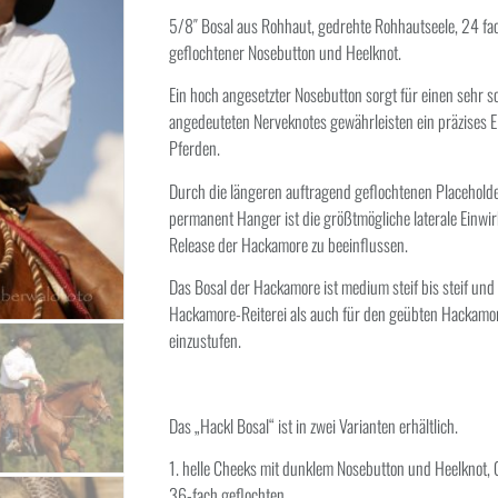
5/8″ Bosal aus Rohhaut, gedrehte Rohhautseele, 24 fa
geflochtener Nosebutton und Heelknot.
Ein hoch angesetzter Nosebutton sorgt für einen sehr sc
angedeuteten Nerveknotes gewährleisten ein präzises 
Pferden.
Durch die längeren auftragend geflochtenen Placehold
permanent Hanger ist die größtmögliche laterale Einwi
Release der Hackamore zu beeinflussen.
Das Bosal der Hackamore ist medium steif bis steif und 
Hackamore-Reiterei als auch für den geübten Hackamor
einzustufen.
Das „Hackl Bosal“ ist in zwei Varianten erhältlich.
1. helle Cheeks mit dunklem Nosebutton und Heelknot,
36-fach geflochten