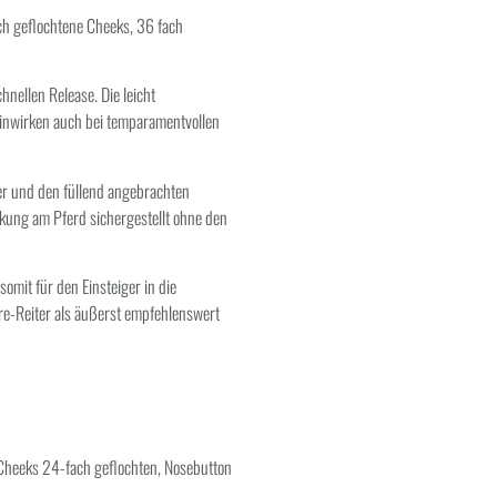
ch geflochtene Cheeks, 36 fach
hnellen Release. Die leicht
Einwirken auch bei temparamentvollen
er und den füllend angebrachten
rkung am Pferd sichergestellt ohne den
somit für den Einsteiger in die
e-Reiter als äußerst empfehlenswert
 Cheeks 24-fach geflochten, Nosebutton