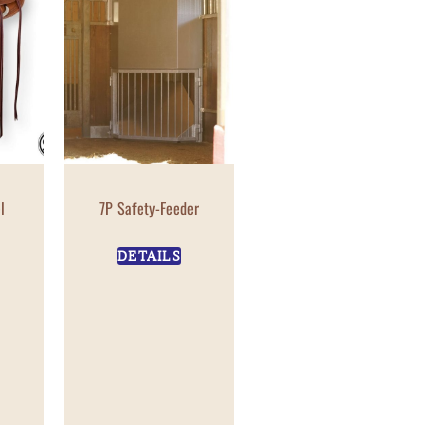
l
7P Safety-Feeder
DETAILS