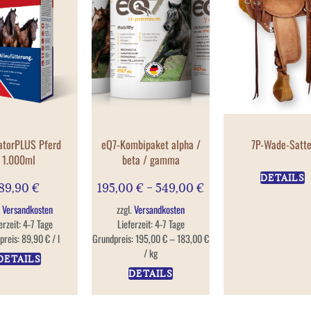
atorPLUS Pferd
eQ7-Kombipaket alpha /
7P-Wade-Satte
1.000ml
beta / gamma
DETAILS
89,90
€
195,00
€
–
549,00
€
.
Versandkosten
zzgl.
Versandkosten
erzeit:
4-7 Tage
Lieferzeit:
4-7 Tage
preis:
89,90
€
/
l
Grundpreis:
195,00
€
–
183,00
€
/
kg
DETAILS
DETAILS