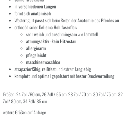
in
verschiedenen Längen
formt sich
anatomisch
Westerngurt
passt
sich beim Reiten der
Anatomie
des
Pferdes
an
orthopädischer
Deliema
Hohlfaserflor
:
sehr
weich
und
anschmiegsam
wie Lammfell
atmungsaktiv -kein Hitzestau
allergiearm
pflegeleicht
maschinenwaschbar
strapazierfähig
,
reißfest
und extrem
langlebig
komplett
und
optimal
gepolstert
mit
bester
Druckverteilung
Größen: 24 Zoll /60 cm; 26 Zoll / 65 cm; 28 Zoll/ 70 cm; 30 Zoll/ 75 cm; 32
Zoll/ 80 cm; 34 Zoll/ 85 cm
weitere Größen auf Anfrage