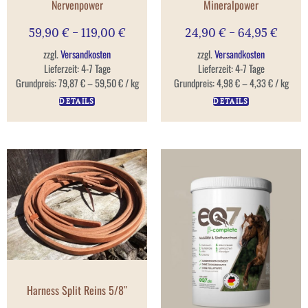
Mineralpower
Nervenpower
24,90
€
–
64,95
€
59,90
€
–
119,00
€
zzgl.
Versandkosten
zzgl.
Versandkosten
Lieferzeit:
4-7 Tage
Lieferzeit:
4-7 Tage
Grundpreis:
4,98
€
–
4,33
€
/
kg
Grundpreis:
79,87
€
–
59,50
€
/
kg
DETAILS
DETAILS
Harness Split Reins 5/8″