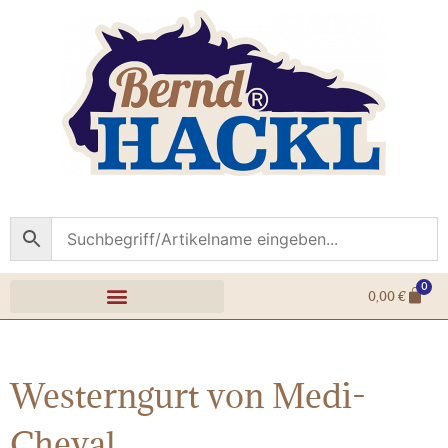
0
0,00
€
Westerngurt von Medi-
Cheval