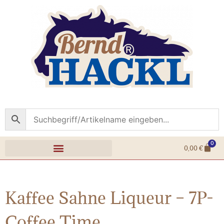
0
0,00
€
Kaffee Sahne Liqueur – 7P-
Coffee Time