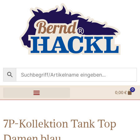
0
0,00
€
7P-Kollektion Tank Top
Damen blau