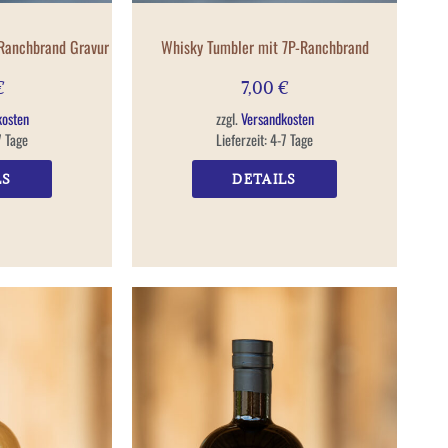
-Ranchbrand Gravur
Whisky Tumbler mit 7P-Ranchbrand
€
7,00
€
kosten
zzgl.
Versandkosten
7 Tage
Lieferzeit:
4-7 Tage
LS
DETAILS