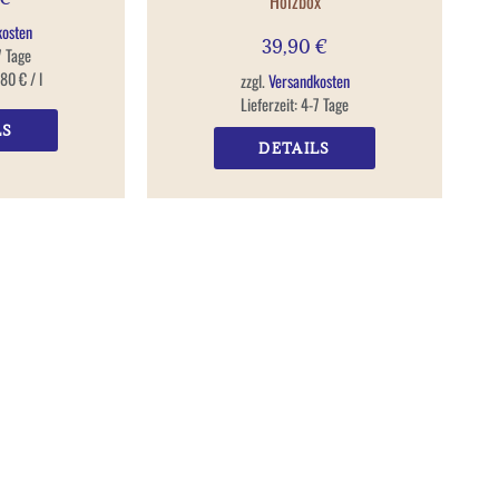
Holzbox
kosten
39,90
€
7 Tage
,80
€
/
l
zzgl.
Versandkosten
Lieferzeit:
4-7 Tage
LS
DETAILS