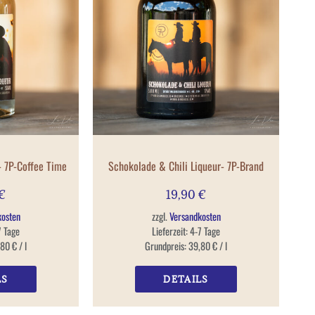
– 7P-Coffee Time
Schokolade & Chili Liqueur- 7P-Brand
€
19,90
€
kosten
zzgl.
Versandkosten
7 Tage
Lieferzeit:
4-7 Tage
,80
€
/
l
Grundpreis:
39,80
€
/
l
LS
DETAILS