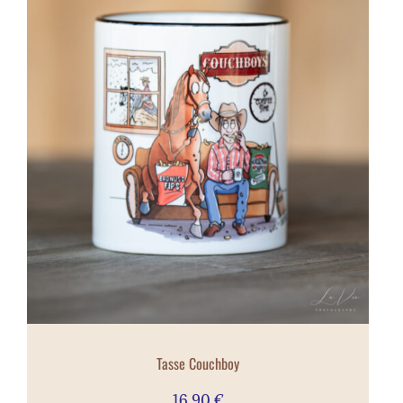
Tasse Couchboy
16,90
€