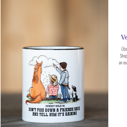
Ve
Üb
Shop
an e