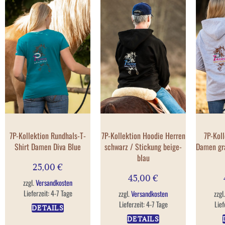
7P-Kollektion Rundhals-T-
7P-Kollektion Hoodie Herren
7P-Koll
Shirt Damen Diva Blue
schwarz / Stickung beige-
Damen gra
blau
25,00
€
45,00
€
zzgl.
Versandkosten
Lieferzeit:
4-7 Tage
zzgl.
Versandkosten
zzgl
Lieferzeit:
4-7 Tage
Lief
DETAILS
DETAILS