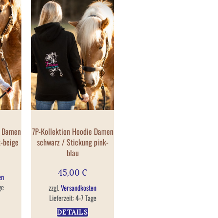
e Damen
7P-Kollektion Hoodie Damen
k-beige
schwarz / Stickung pink-
blau
45,00
€
en
ge
zzgl.
Versandkosten
Lieferzeit:
4-7 Tage
DETAILS