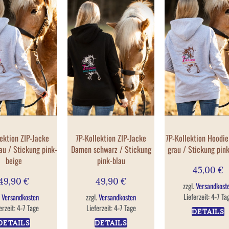
ektion ZIP-Jacke
7P-Kollektion ZIP-Jacke
7P-Kollektion Hoodi
u / Stickung pink-
Damen schwarz / Stickung
grau / Stickung pin
beige
pink-blau
45,00
€
49,90
€
49,90
€
zzgl.
Versandkost
Lieferzeit:
4-7 Ta
.
Versandkosten
zzgl.
Versandkosten
erzeit:
4-7 Tage
Lieferzeit:
4-7 Tage
DETAILS
DETAILS
DETAILS