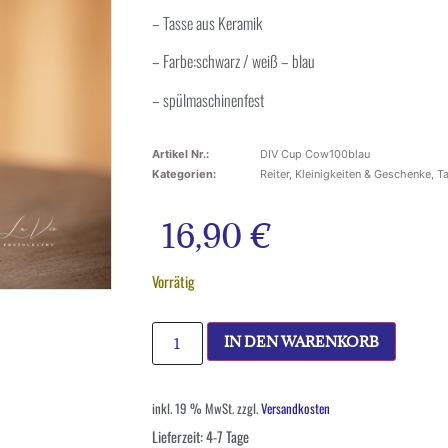
– Tasse aus Keramik
– Farbe:schwarz / weiß – blau
– spülmaschinenfest
Artikel Nr.:
DIV Cup Cow100blau
Kategorien:
Reiter
,
Kleinigkeiten & Geschenke
,
T
16,90
€
Vorrätig
IN DEN WARENKORB
inkl. 19 % MwSt.
zzgl.
Versandkosten
Lieferzeit:
4-7 Tage