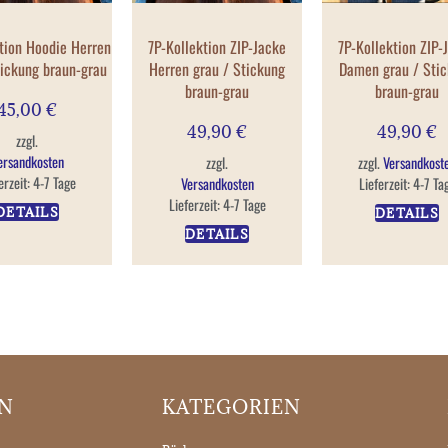
tion Hoodie Herren
7P-Kollektion ZIP-Jacke
7P-Kollektion ZIP-
tickung braun-grau
Herren grau / Stickung
Damen grau / Sti
braun-grau
braun-grau
45,00
€
49,90
€
49,90
€
zzgl.
ersandkosten
zzgl.
zzgl.
Versandkost
erzeit:
4-7 Tage
Versandkosten
Lieferzeit:
4-7 Ta
Lieferzeit:
4-7 Tage
DETAILS
DETAILS
DETAILS
ON
KATEGORIEN