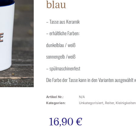
blau
– Tasse aus Keramik
– erhältliche Farben:
dunkelblau / weiß
sonnengelb /weiß
– spülmaschinenfest
Die Farbe der Tasse kann in den Varianten ausgewählt
Artikel Nr.:
N/A
Kategorien:
Unkategorisiert
,
Reiter
,
Kleinigkeite
16,90
€