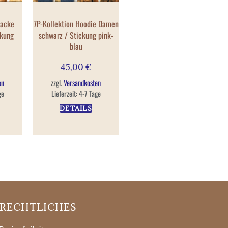
Jacke
7P-Kollektion Hoodie Damen
ckung
schwarz / Stickung pink-
blau
45,00
€
en
zzgl.
Versandkosten
ge
Lieferzeit:
4-7 Tage
DETAILS
RECHTLICHES