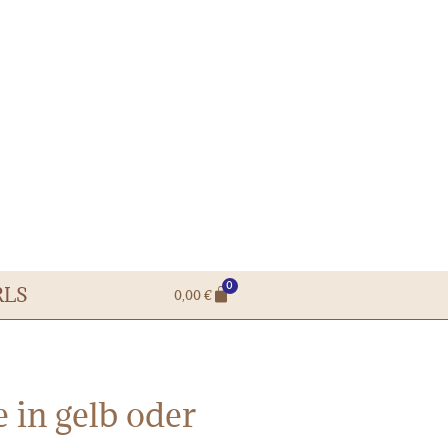
0
RLS
0,00
€
 in gelb oder