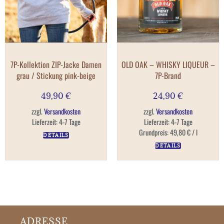
7P-Kollektion ZIP-Jacke Damen
OLD OAK – WHISKY LIQUEUR –
grau / Stickung pink-beige
7P-Brand
49,90
€
24,90
€
zzgl.
Versandkosten
zzgl.
Versandkosten
Lieferzeit:
4-7 Tage
Lieferzeit:
4-7 Tage
Grundpreis:
49,80
€
/
l
DETAILS
DETAILS
ADRESSE