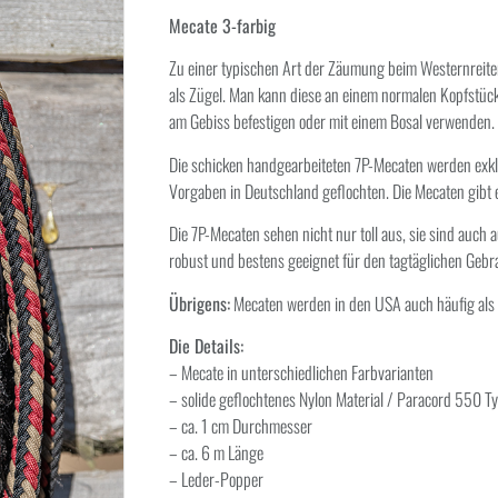
Mecate 3-farbig
Zu einer typischen Art der Zäumung beim Westernreite
als Zügel. Man kann diese an einem normalen Kopfstüc
am Gebiss befestigen oder mit einem Bosal verwenden.
Die schicken handgearbeiteten 7P-Mecaten werden exkl
Vorgaben in Deutschland geflochten. Die Mecaten gibt e
Die 7P-Mecaten sehen nicht nur toll aus, sie sind auch 
robust und bestens geeignet für den tagtäglichen Gebr
Übrigens:
Mecaten werden in den USA auch häufig als 
Die Details:
– Mecate in unterschiedlichen Farbvarianten
– solide geflochtenes Nylon Material / Paracord 550 Ty
– ca. 1 cm Durchmesser
– ca. 6 m Länge
– Leder-Popper