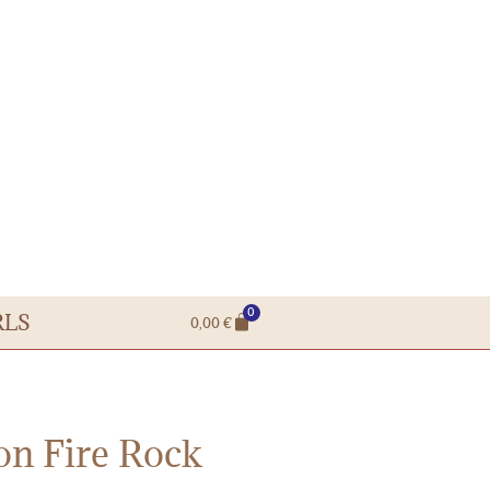
0
RLS
0,00
€
on Fire Rock