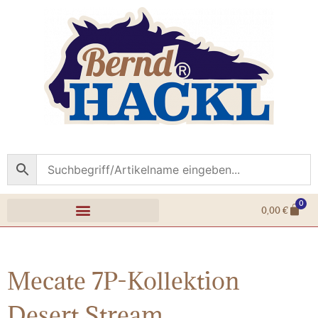
0
0,00
€
Mecate 7P-Kollektion
Desert Stream