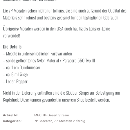
Die 7P-Mecaten sehen nicht nur toll aus, sie sind auch aufgrund der Qualität des
Materials sehr robust und bestens geeignet für den tagtäglichen Gebrauch.
Übrigens:
Mecaten werden in den USA auch häufig als Longier-Leine
verwendet!
Die Details:
– Mecate in unterschiedlichen Farbvarianten
– solide geflochtenes Nylon Material / Paracord 550 Typ III
– ca. 1 cm Durchmesser
– ca. 6 m Länge
– Leder-Popper
Nicht in der Lieferung enthalten sind die Slobber Straps zur Befestigung am
Kopfstück! Diese können gesondert in unserem Shop bestellt werden.
Artikel Nr.:
MEC 7P-Desert Stream
Kategorien:
7P-Mecaten
,
7P-Mecaten 2-farbig