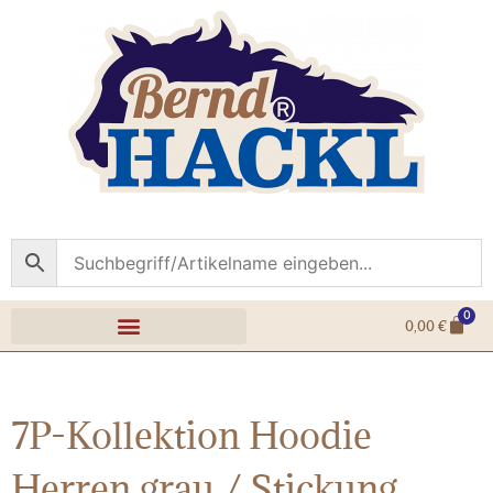
0
0,00
€
7P-Kollektion Hoodie
Herren grau / Stickung