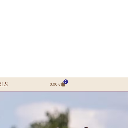
0
RLS
0,00
€