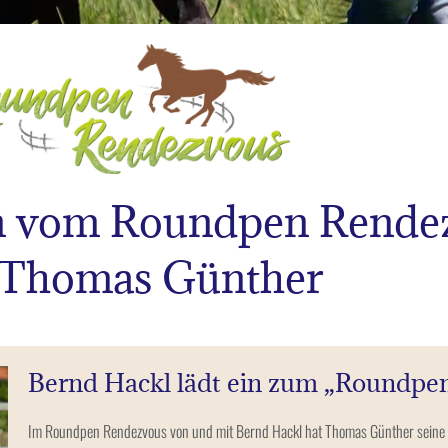
OUNDPEN
n vom Roundpen Rende
NDEZVOUS
 Thomas Günther
 Thomas Günther
Bernd Hackl lädt ein zum „Roundpe
Im Roundpen Rendezvous von und mit Bernd Hackl hat Thomas Günther seine Ar