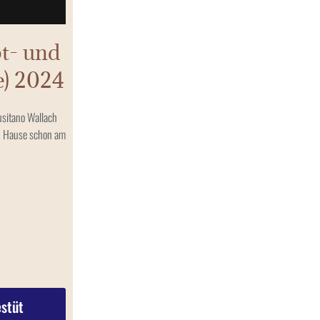
t- und
e) 2024
usitano Wallach
zu Hause schon am
stüt