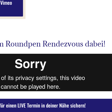
 Vimeo
im Roundpen Rendezvous dabei!
 für einen LIVE Termin in deiner Nähe sichern!