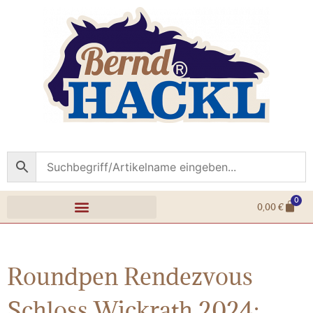
0
0,00
€
Roundpen Rendezvous
Schloss Wickrath 2024: