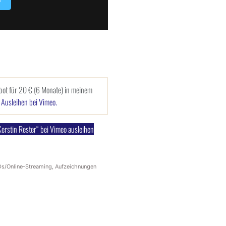
bot für 20 € (6 Monate) in meinem
s Ausleihen bei Vimeo.
rstin Rester“ bei Vimeo ausleihen
s/Online-Streaming
,
Aufzeichnungen