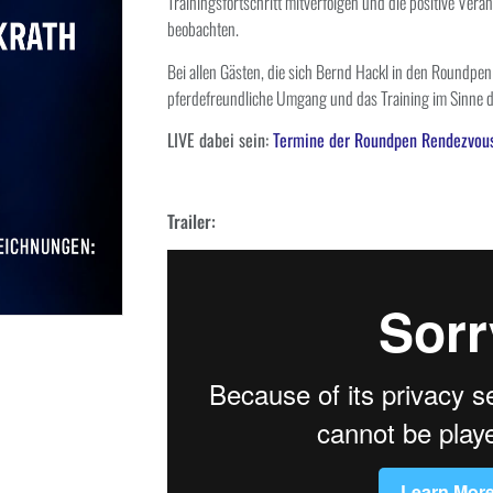
Trainingsfortschritt mitverfolgen und die positive Verä
beobachten.
Bei allen Gästen, die sich Bernd Hackl in den Roundpen e
pferdefreundliche Umgang und das Training im Sinne d
LIVE dabei sein:
Termine der Roundpen Rendezvous
Trailer: