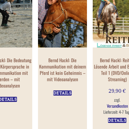
ckl: Die Bedeutung
Bernd Hackl: Die
Bernd Hackl: Rei
 Körpersprache in
Kommunikation mit deinem
Lösende Arbeit und 
mmunikation mit
Pferd ist kein Geheimnis –
Teil 1 (DVD/Onli
erden – mit
mit Videoanalysen
Streaming)
deoanalysen
29,90
€
DETAILS
zzgl.
DETAILS
Versandkosten
Lieferzeit:
4-7 Ta
DETAILS