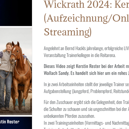
Wickrath 2024: Ker
(Aufzeichnung/Onl
Streaming)
Angelehnt an Bernd Hackls jahrelange, erfolgreiche LIVE
Veranstaltung Trainerkollegen in die Reitarena.
Dieses Video zeigt Kerstin Rester bei der Arbeit 
Wallach Sandy. Es handelt sich hier um ein rohes 
In je zwei Arbeitseinheiten stellt der jeweilige Trainer s
Aufgabenstellung (Jungpferd, Problempferd, Reitstund
Für den Zuschauer ergibt sich die Gelegenheit, den T
die Schulter zu schauen und sie ungeschnitten bei der A
unbekannten Pferden zuzusehen.
In zwei Trainingseinheiten (Vormittags- und Nachmitta