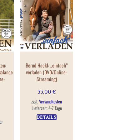
ten:
Bernd Hackl: „einfach“
Balance
verladen (DVD/Online-
ne-
Streaming)
55,00
€
zzgl.
Versandkosten
Lieferzeit:
4-7 Tage
DETAILS
ge