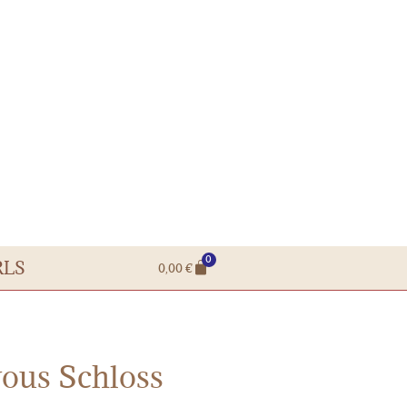
0
RLS
0,00
€
ous Schloss