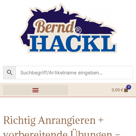
0
0,00
€
Richtig Anrangieren +
vorbereitende Übungen –