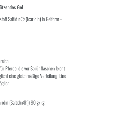
hützendes Gel
ff Saltidin® (Icaridin) in Gelform –
ereich
ür Pferde, die vor Sprühflaschen leicht
cht eine gleichmäßige Verteilung. Eine
öglich.
aridin (Saltidin®)) 80 g/kg