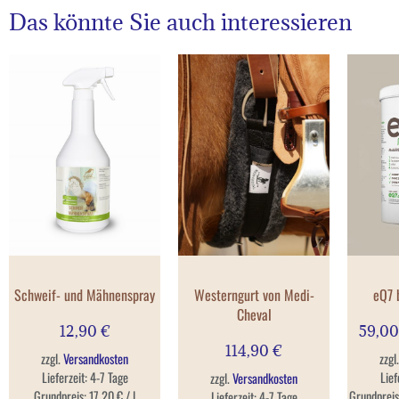
Das könnte Sie auch interessieren
Schweif- und Mähnenspray
Westerngurt von Medi-
eQ7 
Cheval
12,90
€
59,0
114,90
€
zzgl.
Versandkosten
zzgl
Lieferzeit:
4-7 Tage
Lief
zzgl.
Versandkosten
Grundpreis:
17,20
€
/
l
Grundprei
Lieferzeit:
4-7 Tage