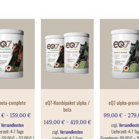
beta-complete
eQ7-Kombipaket alpha /
eQ7 alpha-prem
beta
0
€
–
159,00
€
99,00
€
–
279
149,00
€
–
419,00
€
.
Versandkosten
zzgl.
Versandkost
erzeit:
4-7 Tage
Lieferzeit:
4-7 Ta
zzgl.
Versandkosten
s:
59,00
€
–
53,00
€
/
Grundpreis:
99,00
€
–
9
Lieferzeit:
4-7 Tage