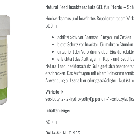
Natural Feed Insektenschutz GEL für Pferde – Sc
Hochwirksames und bewährtes Repellent mit dem Wirksto
500 ml
schützt aktiv vor Bremsen, Fliegen und Zecken
bietet Schutz vor Insekten für mehrere Stunden
entspricht der Verordnung über Biozidprodukte
erleichtert das Auftragen im Kopf- und Bauchb
Natural Feed Insektenschutz Gel eignet sich besonders f
erschrecken. Das Auftragen mit einem Schwamm ermögli
Anwendung auf sensibler oder geschädigter Haut ist m
Wirkstoff:
sec-butyl 2-(2-hydroxyethyl)piperidin-1-carboxylat (Ic
Inhaltsmenge:
500 ml
BAUA-Nr.:
N-101965