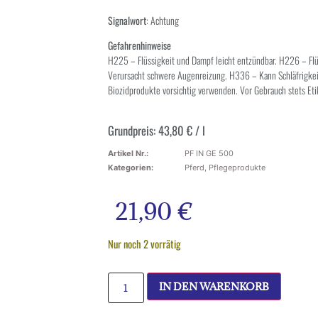
Signalwort
: Achtung
Gefahrenhinweise
H225 – Flüssigkeit und Dampf leicht entzündbar. H226 – Fl
Verursacht schwere Augenreizung. H336 – Kann Schläfrigke
Biozidprodukte vorsichtig verwenden. Vor Gebrauch stets Et
Grundpreis:
43,80
€
/
l
Artikel Nr.:
PF IN GE 500
Kategorien:
Pferd
,
Pflegeprodukte
21,90
€
Nur noch 2 vorrätig
IN DEN WARENKORB