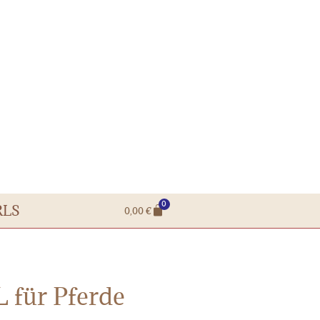
0
RLS
0,00
€
 für Pferde