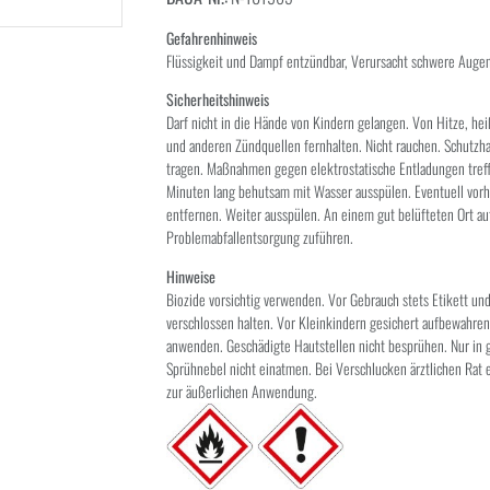
Gefahrenhinweis
Flüssigkeit und Dampf entzündbar, Verursacht schwere Auge
Sicherheitshinweis
Darf nicht in die Hände von Kindern gelangen. Von Hitze, h
und anderen Zündquellen fernhalten. Nicht rauchen. Schutz
tragen. Maßnahmen gegen elektrostatische Entladungen tre
Minuten lang behutsam mit Wasser ausspülen. Eventuell vor
entfernen. Weiter ausspülen. An einem gut belüfteten Ort au
Problemabfallentsorgung zuführen.
Hinweise
Biozide vorsichtig verwenden. Vor Gebrauch stets Etikett un
verschlossen halten. Vor Kleinkindern gesichert aufbewahren
anwenden. Geschädigte Hautstellen nicht besprühen. Nur in 
Sprühnebel nicht einatmen. Bei Verschlucken ärztlichen Rat 
zur äußerlichen Anwendung.