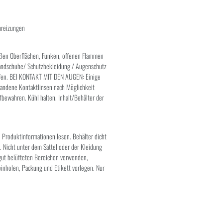
nreizungen
eißen Oberflächen, Funken, offenen Flammen
handschuhe/ Schutzbekleidung / Augenschutz
ffen. BEI KONTAKT MIT DEN AUGEN: Einige
handene Kontaktlinsen nach Möglichkeit
fbewahren. Kühl halten. Inhalt/Behälter der
d Produktinformationen lesen. Behälter dicht
. Nicht unter dem Sattel oder der Kleidung
gut belüfteten Bereichen verwenden,
einholen, Packung und Etikett vorlegen. Nur