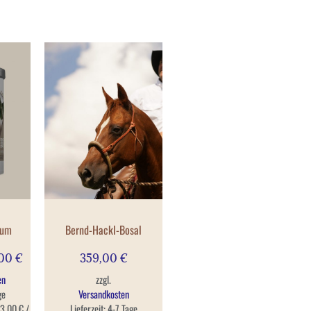
ium
Bernd-Hackl-Bosal
,00
€
359,00
€
en
zzgl.
ge
Versandkosten
3,00
€
/
Lieferzeit:
4-7 Tage