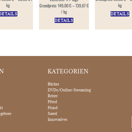
kg
kg
Grundpreis:
149,00
€
–
139,67
€
/
kg
DETAILS
DETAILS
DETAILS
ON
KATEGORIEN
Bücher
DVDs/Online-Streaming
Reiter
Pferd
iz
Hund
gebote
Sattel
Innovatives