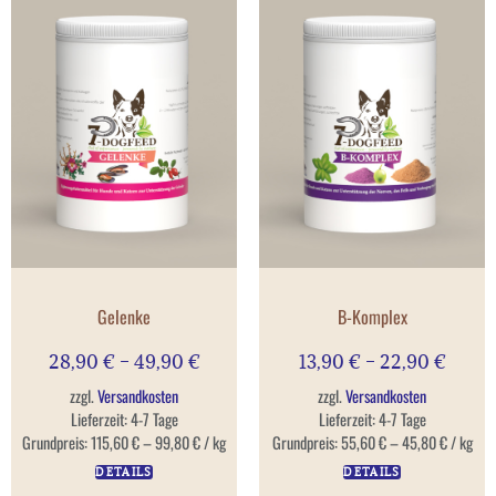
Gelenke
B-Komplex
28,90
€
–
49,90
€
13,90
€
–
22,90
€
zzgl.
Versandkosten
zzgl.
Versandkosten
Lieferzeit:
4-7 Tage
Lieferzeit:
4-7 Tage
Grundpreis:
115,60
€
–
99,80
€
/
kg
Grundpreis:
55,60
€
–
45,80
€
/
kg
DETAILS
DETAILS