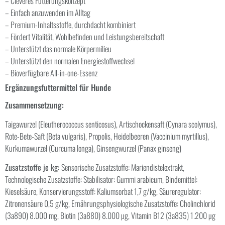
– Cleveres Fütterungskonzept
– Einfach anzuwenden im Alltag
– Premium-Inhaltsstoffe, durchdacht kombiniert
– Fördert Vitalität, Wohlbefinden und Leistungsbereitschaft
– Unterstützt das normale Körpermilieu
– Unterstützt den normalen Energiestoffwechsel
– Bioverfügbare All-in-one-Essenz
Ergänzungsfuttermittel für Hunde
Zusammensetzung:
Taigawurzel (Eleutherococcus senticosus), Artischockensaft (Cynara scolymus),
Rote-Bete-Saft (Beta vulgaris), Propolis, Heidelbeeren (Vaccinium myrtillus),
Kurkumawurzel (Curcuma longa), Ginsengwurzel (Panax ginseng)
Zusatzstoffe je kg:
Sensorische Zusatzstoffe: Mariendistelextrakt,
Technologische Zusatzstoffe: Stabilisator: Gummi arabicum, Bindemittel:
Kieselsäure, Konservierungsstoff: Kaliumsorbat 1,7 g/kg, Säureregulator:
Zitronensäure 0,5 g/kg, Ernährungsphysiologische Zusatzstoffe: Cholinchlorid
(3a890) 8.000 mg, Biotin (3a880) 8.000 µg, Vitamin B12 (3a835) 1.200 µg