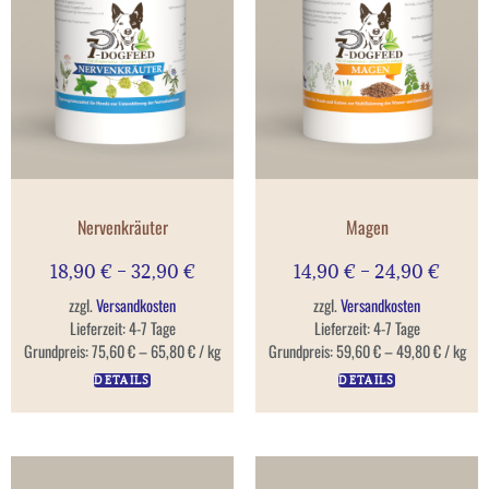
Nervenkräuter
Magen
18,90
€
–
32,90
€
14,90
€
–
24,90
€
zzgl.
Versandkosten
zzgl.
Versandkosten
Lieferzeit:
4-7 Tage
Lieferzeit:
4-7 Tage
Grundpreis:
75,60
€
–
65,80
€
/
kg
Grundpreis:
59,60
€
–
49,80
€
/
kg
DETAILS
DETAILS