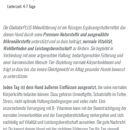
Lieferzeit:
4-7 Tage
Die GladiatorPLUS Milieufütterung ist ein flüssiges Ergänzungsfuttermittel, das
deinen Hund durch seine
Premium-Naturstoffe und ausgewählte
Mikronährstoffe
unterstützt und so dazu beiträgt,
normale Vitalität,
Wohlbefinden und Leistungsbereitschaft
zu fördern. Sie begleitet in
Verbindung mit einer artgerechten Haltung, bedarfsgerechten Fütterung und
einer harmonischen Mensch-Tier-Beziehung normale Körperfunktionen und
trägt so dazu bei, das innere Gleichgewicht im Alltag gesunder Hunde bewusst
zu unterstützen.
Jeden Tag ist dein Hund äußeren Einflüssen ausgesetzt,
die seine normalen
Körperkräfte belasten können. Dazu gehören Umweltgifte, Schadstoffe im Futter,
Stress, nicht optimale Haltungsbedingungen und vieles mehr. Eine
unzureichende Versorgung mit B- Vitaminen kann mit der Beeinträchtigung der
normalen Immunfunktion und der Energiebereitstellung einhergehen und sich
nachteilig auf Vitalität und Leistungsbereitschaft auswirken. Die gute Nachricht
ist: Du kannst deinen Hund mit der richtigen Fütterung Tag für Tag sinnvoll