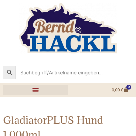
0
0,00
€
GladiatorPLUS Hund
1.000ml