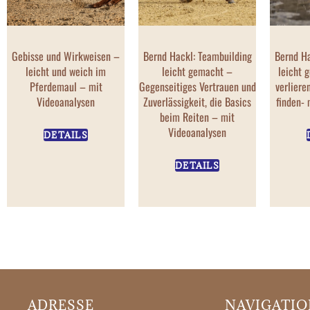
Gebisse und Wirkweisen –
Bernd Hackl: Teambuilding
Bernd Ha
leicht und weich im
leicht gemacht –
leicht 
Pferdemaul – mit
Gegenseitiges Vertrauen und
verliere
Videoanalysen
Zuverlässigkeit, die Basics
finden- 
beim Reiten – mit
Videoanalysen
DETAILS
DETAILS
ADRESSE
NAVIGATI