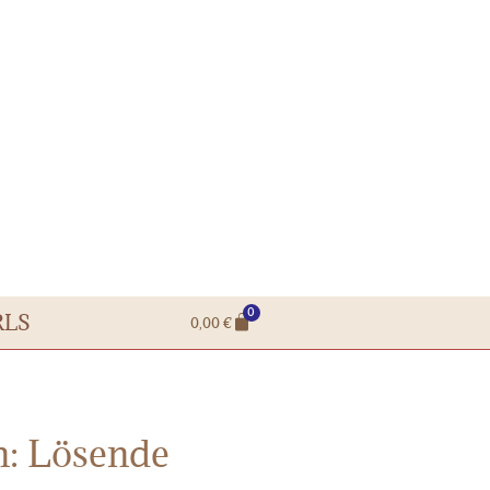
0
RLS
0,00
€
n: Lösende