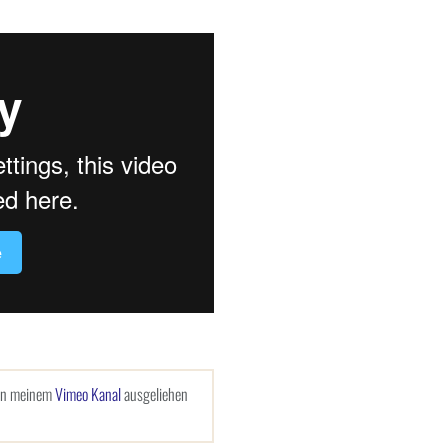
 in meinem
Vimeo Kanal
ausgeliehen