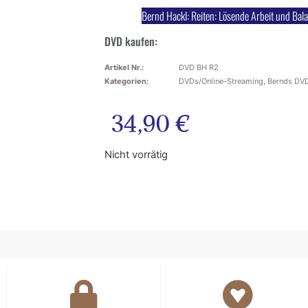
Bernd Hackl: Reiten: Lösende Arbeit und Bala
DVD kaufen:
Artikel Nr.:
DVD BH R2
Kategorien:
DVDs/Online-Streaming
,
Bernds DVD
34,90
€
Nicht vorrätig