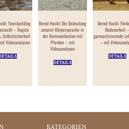
ckl: Teambuilding
Bernd Hackl: Die Bedeutung
Bernd Hackl: Förd
gemacht – Ängste
unserer Körpersprache in
Bodenarbeit 
n, Selbstsicherheit
der Kommunikation mit
gymnastizierende Le
mit Videoanalysen
Pferden – mit
– mit Videoanal
Videoanalysen
DETAILS
DETAILS
DETAILS
ON
KATEGORIEN