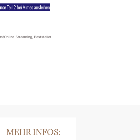
nce Teil 2 bei Vimeo ausleihen
s/Online-Streaming
,
Beststeller
MEHR INFOS: