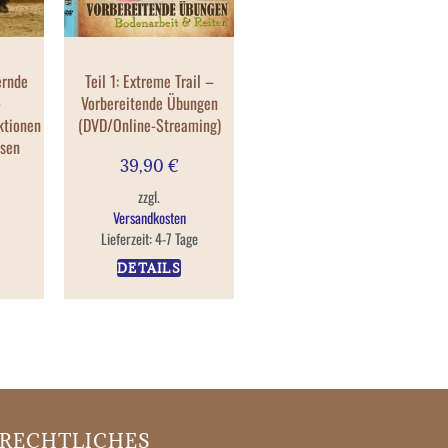
ernde
Teil 1: Extreme Trail –
–
Vorbereitende Übungen
ktionen
(DVD/Online-Streaming)
ysen
39,90
€
zzgl.
Versandkosten
Lieferzeit:
4-7 Tage
DETAILS
RECHTLICHES